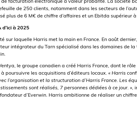
S de facturation électronique à valeur probante. La société 
efeuille de 250 clients, notamment dans les secteurs de l’aut
lisé plus de 6 M€ de chiffre d’affaires et un Ebitda supérieur 
 d’ici à 2025
té sur laquelle Harris met la main en France. En août dernier,
teur intégrateur du Tarn spécialisé dans les domaines de la 
in.
entya, le groupe canadien a créé Harris France, dont le rôle 
 à poursuivre les acquisitions d’éditeurs locaux.
« Harris con
 l’organisation et la structuration d’Harris France. Les équ
estissements sont réalisés, 7 personnes dédiées à ce jour. »,
i
 fondateur d’Everwin. Harris ambitionne de réaliser un chiffr