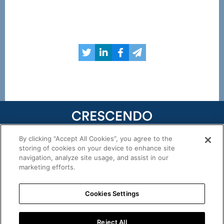
By clicking “Accept All Cookies”, you agree to the
29, rue Marbeuf 75008 Paris
storing of cookies on your device to enhance site
T.
+33 (0)1 45 80 90 23
navigation, analyze site usage, and assist in our
marketing efforts.
E.
Cookies Settings
Contact
Carrière
Reject All
Suivez-nous :