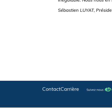
inégalable. Nous nous en 
Sébastien LUYAT, Présid
Contact
Carrière
Suivez-nous :