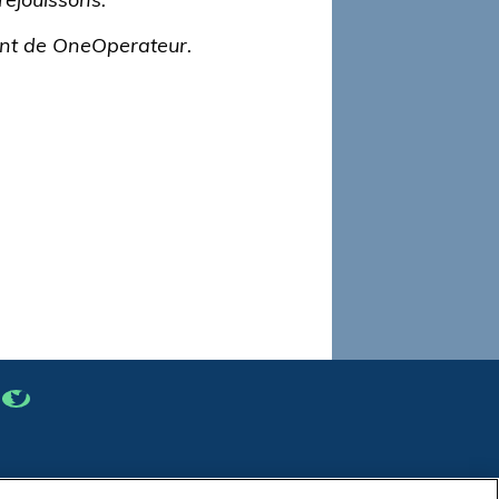
réjouissons.”
ent de OneOperateur.