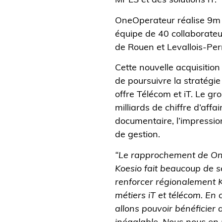
MPLS et des solutions iT.
OneOperateur réalise 9m d
équipe de 40 collaborateu
de Rouen et Levallois-Per
Cette nouvelle acquisitio
de poursuivre la stratég
offre Télécom et iT. Le gr
milliards de chiffre d’affa
documentaire, l’impression
de gestion.
“Le rapprochement de On
Koesio fait beaucoup de s
renforcer régionalement 
métiers iT et télécom. En 
allons pouvoir bénéficier 