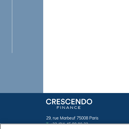
29, rue Marbeuf 75008 Paris
T.
+33 (0)1 45 80 90 23