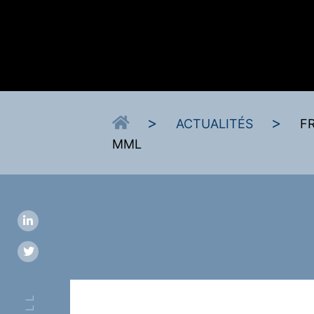
>
>
ACTUALITÉS
F
MML