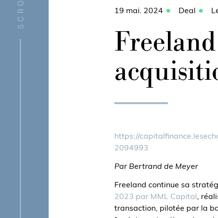
SCROLL
19 mai. 2024
Deal
L
Freeland
acquisit
https://capitalfinance.lesec
2094993
Par Bertrand de Meyer
Freeland continue sa stratég
2023 par MML Capital
, réa
transaction, pilotée par la 