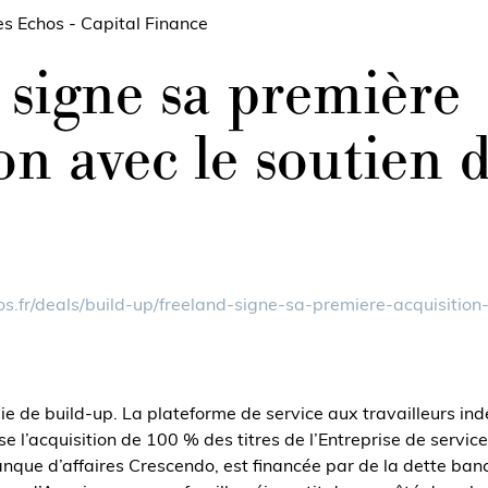
es Echos - Capital Finance
 signe sa première
ion avec le soutien
hos.fr/deals/build-up/freeland-signe-sa-premiere-acquisiti
ie de build-up. La plateforme de service aux travailleurs i
lise l’acquisition de 100 % des titres de l’Entreprise de serv
banque d’affaires Crescendo, est financée par de la dette ba