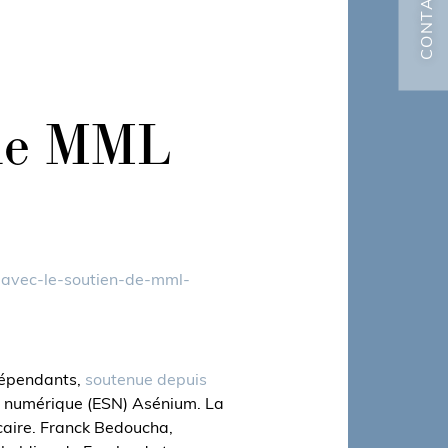
CONTACT
 de MML
on-avec-le-soutien-de-mml-
ndépendants,
soutenue depuis
ice numérique (ESN) Asénium. La
ncaire. Franck Bedoucha,