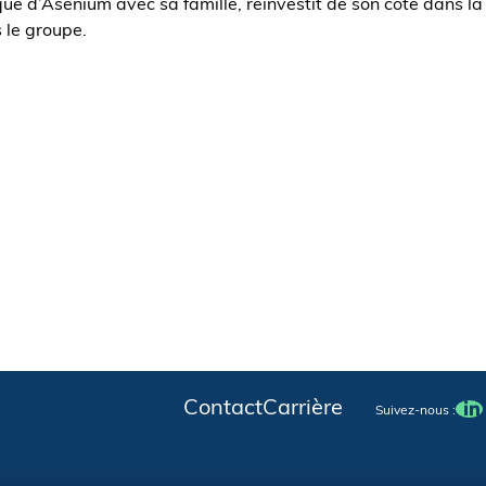
que d’Asenium avec sa famille, réinvestit de son côté dans la
 le groupe.
Contact
Carrière
Suivez-nous :