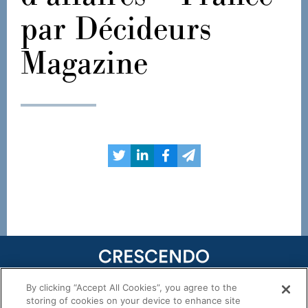
par Décideurs
Magazine
By clicking “Accept All Cookies”, you agree to the
29, rue Marbeuf 75008 Paris
storing of cookies on your device to enhance site